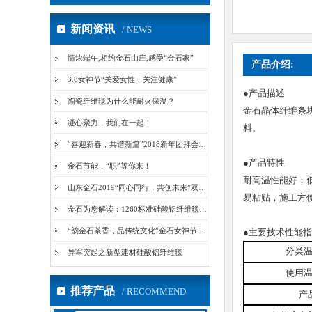
新闻资讯
/ NEWS
情浓端午,相约金石山庄,感受“金石家”
产品介绍:
3.8女神节“关爱女性，关注健康”
●产品描述
陶瓷纤维毯为什么能耐火保温？
金石晶体纤维条
凝心聚力，我们在一起！
料。
“喜迎新春，共谱新篇”2018新年团拜会圆满成功
●产品特性
金石节能，“职”等你来！
耐高温性能好；
山东金石2019“同心同行，共创未来”双旦晚会
易粘贴，施工方
金石为您解读：1260标准硅酸铝纤维毯JSGW-2...
“韵金石茶香，品传统文化”金石女神节活动
●主要技术性能
分类
异军突起之新型建材硅酸铝纤维毯
使用
推荐产品
/ RECOMMEND
产