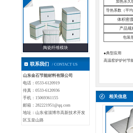
加热永久
导热系
数
（平均
体积密
产品规
包装
注料
陶瓷纤维模块
高温防护制
●典型应用
高温窑炉炉衬节
联系我们
/ CONTACT US
山东金石节能材料有限公司
电话：0533-6120919
传真：0533-6120936
相关信息
手机：15069361155
邮箱：282221951@qq.com
地址：山东省淄博市高新技术开发
区玉皇山路