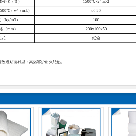
线变化
（
％
）
1
50
0℃×24h≤-
2
500
）
w/
（
m.k
）
≤
0.20
℃
度
（
kg/m3
）
100
格
（
mm
）
200x100x50
形式
纸箱
品
高温远红外辐射涂料
刚玉、莫来石系列耐火
能改造贴面衬里；高温窑炉耐火绝热。