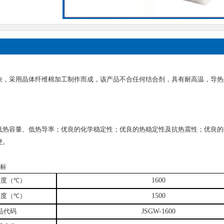
块，采用晶体纤维棉加工制作而成，该产品不合任何结合剂，具有耐高温，导热
低热容量、低热导率；优良的化学稳定性；优良的热稳定性及抗热震性；优良的
便。
指标
温度（
）
1600
℃
温度（
）
1500
℃
品代码
JSGW-1600