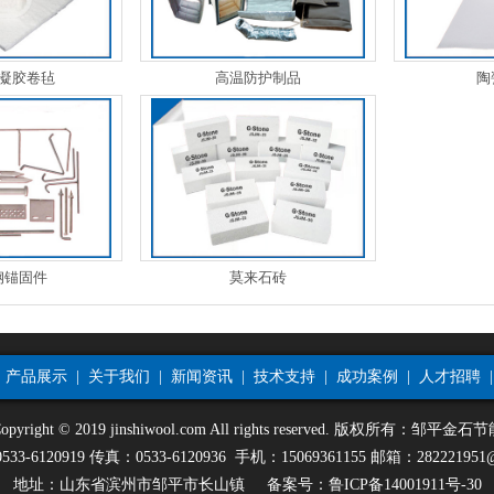
凝胶卷毡
高温防护制品
陶
钢锚固件
莫来石砖
产品展示
|
关于我们
|
新闻资讯
|
技术支持
|
成功案例
|
人才招聘
|
opyright © 2019 jinshiwool.com All rights reserved. 版权所有：邹平金石
33-6120919 传真：0533-6120936 手机：15069361155 邮箱：282221951@
地址：山东省滨州市邹平市长山镇
备案号：
鲁ICP备14001911号-30